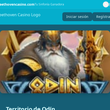
eethovencasino.com
Tu Sinfonía Ganadora
Iniciar sesión
Regístra
▶
Territorio de Odín