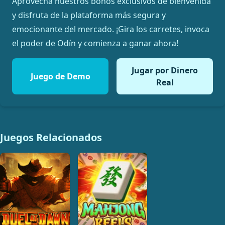
Aprovecha nuestros bonos exclusivos de bienvenida
y disfruta de la plataforma más segura y
emocionante del mercado. ¡Gira los carretes, invoca
el poder de Odín y comienza a ganar ahora!
Jugar por Dinero
Juego de Demo
Real
Juegos Relacionados