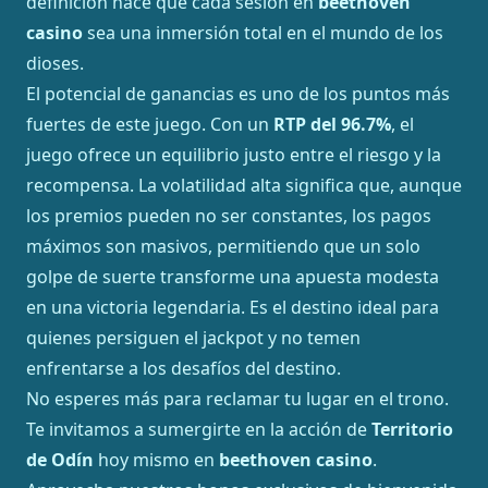
definición hace que cada sesión en
beethoven
casino
sea una inmersión total en el mundo de los
dioses.
El potencial de ganancias es uno de los puntos más
fuertes de este juego. Con un
RTP del 96.7%
, el
juego ofrece un equilibrio justo entre el riesgo y la
recompensa. La volatilidad alta significa que, aunque
los premios pueden no ser constantes, los pagos
máximos son masivos, permitiendo que un solo
golpe de suerte transforme una apuesta modesta
en una victoria legendaria. Es el destino ideal para
quienes persiguen el jackpot y no temen
enfrentarse a los desafíos del destino.
No esperes más para reclamar tu lugar en el trono.
Te invitamos a sumergirte en la acción de
Territorio
de Odín
hoy mismo en
beethoven casino
.