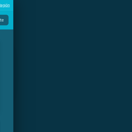
Región
te