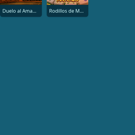
Duelo al Amanecer
Rodillos de Mahjong