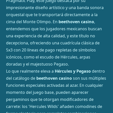
Pragmatic Play, este juego destaca por su
impresionante diseño artístico y una banda sonora
orquestal que te transportará directamente a la
cima del Monte Olimpo. En
beethoven casino
,
entendemos que los jugadores mexicanos buscan
una experiencia de alta calidad, y este título no
decepciona, ofreciendo una cuadrícula clásica de
5x3 con 20 líneas de pago repletas de símbolos
icónicos, como el escudo de Hércules, arpas
doradas y el majestuoso Pegaso.
Lo que realmente eleva a
Hércules y Pegaso
dentro
del catálogo de
beethoven casino
son sus múltiples
funciones especiales activadas al azar. En cualquier
momento del juego base, pueden aparecer
pergaminos que te otorgan modificadores de
carrete: los 'Hercules Wilds' añaden comodines de