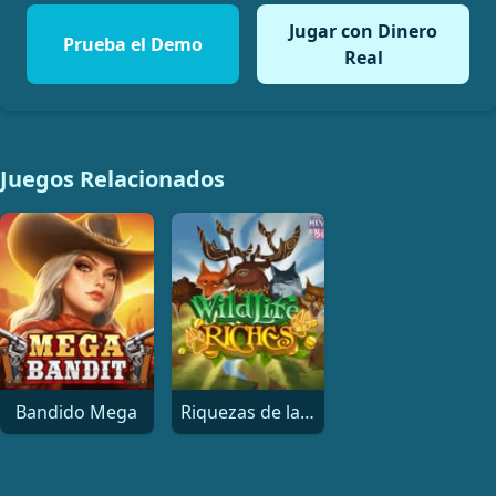
Jugar con Dinero
Prueba el Demo
Real
Juegos Relacionados
Bandido Mega
Riquezas de la Vida Salvaje