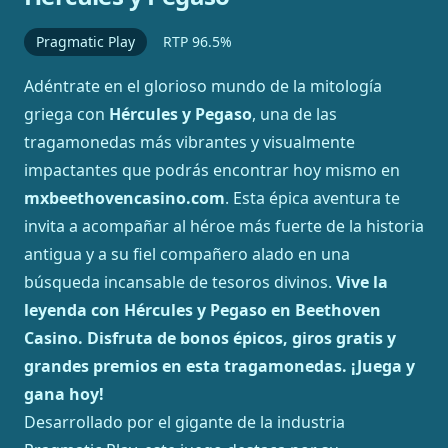
Pragmatic Play
RTP 96.5%
Adéntrate en el glorioso mundo de la mitología
griega con
Hércules y Pegaso
, una de las
tragamonedas más vibrantes y visualmente
impactantes que podrás encontrar hoy mismo en
mxbeethovencasino.com
. Esta épica aventura te
invita a acompañar al héroe más fuerte de la historia
antigua y a su fiel compañero alado en una
búsqueda incansable de tesoros divinos.
Vive la
leyenda con Hércules y Pegaso en Beethoven
Casino. Disfruta de bonos épicos, giros gratis y
grandes premios en esta tragamonedas. ¡Juega y
gana hoy!
Desarrollado por el gigante de la industria