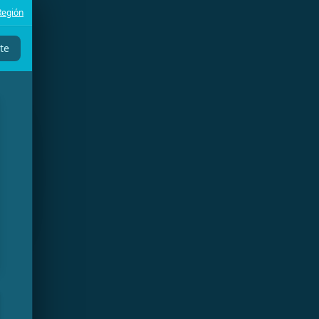
Región
te