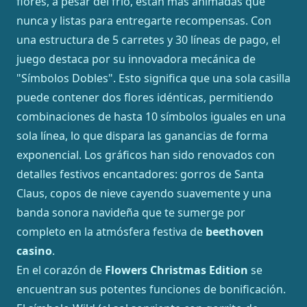
flores, a pesar del frío, están más animadas que
nunca y listas para entregarte recompensas. Con
una estructura de 5 carretes y 30 líneas de pago, el
juego destaca por su innovadora mecánica de
"Símbolos Dobles". Esto significa que una sola casilla
puede contener dos flores idénticas, permitiendo
combinaciones de hasta 10 símbolos iguales en una
sola línea, lo que dispara las ganancias de forma
exponencial. Los gráficos han sido renovados con
detalles festivos encantadores: gorros de Santa
Claus, copos de nieve cayendo suavemente y una
banda sonora navideña que te sumerge por
completo en la atmósfera festiva de
beethoven
casino
.
En el corazón de
Flowers Christmas Edition
se
encuentran sus potentes funciones de bonificación.