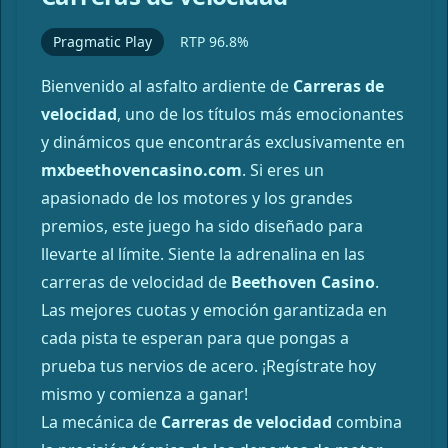
Pragmatic Play
RTP 96.8%
Bienvenido al asfalto ardiente de
Carreras de
velocidad
, uno de los títulos más emocionantes
y dinámicos que encontrarás exclusivamente en
mxbeethovencasino.com
. Si eres un
apasionado de los motores y los grandes
premios, este juego ha sido diseñado para
llevarte al límite. Siente la adrenalina en las
carreras de velocidad de
Beethoven Casino
.
Las mejores cuotas y emoción garantizada en
cada pista te esperan para que pongas a
prueba tus nervios de acero. ¡Regístrate hoy
mismo y comienza a ganar!
La mecánica de
Carreras de velocidad
combina