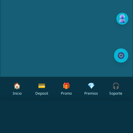
🏠
💳
🎁
💎
🎧
Inicio
Deposit
Promo
Premios
Soporte
✕
Select Language
🇲🇽
✓
Mexico